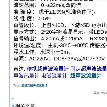
流速范围： 0~±32m/s,双向流
准 确 度： 优于±1.0%(标准条件下)。
线 性 度： 0.5%
直管段长： 上游>10D，下游>5D 距泵出口
显示方式： 2*20字符液晶显示，带LED
信号输出： 4-20mA或0-20mA RS232(
环境温/湿度： 主机-30℃~+80℃;传感器
浸水工作，水深小于3m。
电源：AC220V、DC8~36V或AC7~30V
直达:
便携
超声波流量计
固定
超声波流量
声波热量计
电磁流量计
超声波流量计
Tags:
壁挂式超声波流量计
发布:nv21
相关文章: