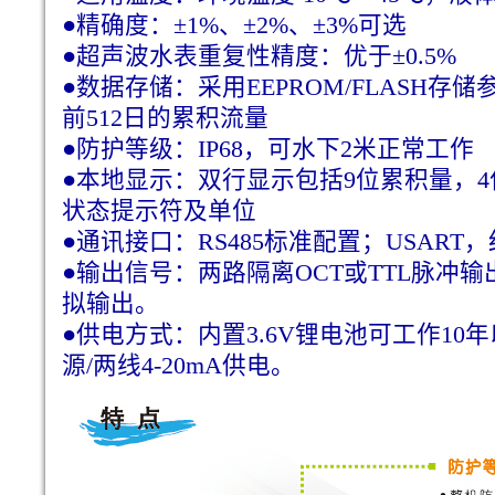
●精确度：±1%、±2%、±3%可选
●超声波水表重复性精度：优于±0.5%
●数据存储：采用EEPROM/FLASH存
前512日的累积流量
●防护等级：IP68，可水下2米正常工作
●本地显示：双行显示包括9位累积量，
状态提示符及单位
●通讯接口：RS485标准配置；USART
●输出信号：两路隔离OCT或TTL脉冲输出
拟输出。
●供电方式：内置3.6V锂电池可工作10年以
源/两线4-20mA供电。