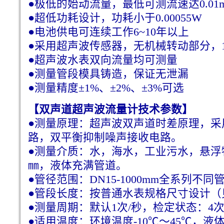
●极低的始动流量，最低可测流速达0.01m
●超低功耗设计，功耗小于0.00055W
●电池供电可连续工作6~10年以上
●采用超声波传感器，无机械转动部分，
●超声波水表双向流量均可测量
●测量管段模具铸造，保证无泄漏
●测量精度±1%、±2%、±3%可选
【
双声道超声波流量计
技术参数】
●测量原理：超声波双声道时差原理，采
路，双平衡抑制噪声接收电路。
●测量介质：水，海水，工业污水，悬浮物含
㎜，液体充满管道。
●管径范围：DN15-1000mm全系列不
●管段长度：按普通水表规格尺寸设计（
●测量周期：默认1次/秒，检定状态：4次
●适用温度：环境温度-10℃～45℃，液体