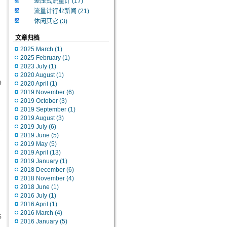
差压式流量计
(17)
流量计行业新闻
(21)
休闲其它
(3)
文章归档
2025 March
(1)
2025 February
(1)
2023 July
(1)
2020 August
(1)
9
2020 April
(1)
2019 November
(6)
2019 October
(3)
2019 September
(1)
2019 August
(3)
2019 July
(6)
2019 June
(5)
2019 May
(5)
2019 April
(13)
2019 January
(1)
2018 December
(6)
2018 November
(4)
2018 June
(1)
2016 July
(1)
2016 April
(1)
2016 March
(4)
5
2016 January
(5)