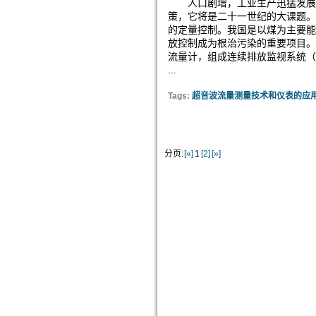
人口剧增，工业生产迅猛发展使
策，它将是二十一世纪的
大课题。
的定量控制。我国是以煤为主要能
放控制成为根治污染的重要项目。
流量计，组成连续排放监视系统（
...
Tags:
超音波流量测量技术和仪表的应
分页:
[«]
1
[2]
[»]