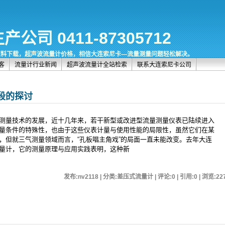
司 0411-87305712
资料下载，超声波流量计价格，相信大连索尼卡—流量测量问题轻松解决。
客
流量计行业新闻
超声波流量计全站检索
联系大连索尼卡公司
段的探讨
测量技术的发展，近十几年来，若干新型或改进型流量测量仪表已陆续进入
量条件的特殊性，也由于这些仪表计量与使用性能的局限性，虽然它们在某
，但就三气测量领域而言，“孔板唱主角戏”的局面一直未能改变。去年大连
量计，它的测量原理与应用实践表明，这种新
发布:nv2118 | 分类:差压式流量计 | 评论:0 | 引用:0 | 浏览:
22