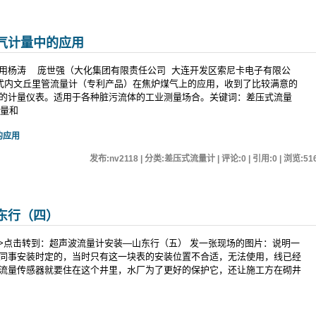
气计量中的应用
用杨涛 庞世强（大化集团有限责任公司 大连开发区索尼卡电子有限公
式内文丘里管流量计（专利产品）在焦炉煤气上的应用，收到了比较满意的
的计量仪表。适用于各种脏污流体的工业测量场合。关键词：差压式流量
计量和
的应用
发布:nv2118 | 分类:差压式流量计 | 评论:0 | 引用:0 | 浏览:
51
东行（四）
>>点击转到：超声波流量计安装—山东行（五） 发一张现场的图片：说明一
同事安装时定的，当时只有这一块表的安装位置不合适，无法使用，线已经
流量传感器就要住在这个井里，水厂为了更好的保护它，还让施工方在砌井