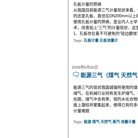
孔板计量的弊病
从我国目前能源三气计量现状来看，
的还是孔板，直径在DN200mm以
使用孔板计量的弊病，是业内人士早
术，改善如上“三气”的计量现状，
1、孔板存在着不可避免的“锐边磨蚀”
Tags:
孔板计量 孔板流量计
2009年6月28日
能源三气（煤气 天然气
能源三气的现状我国城镇所使用的煤
煤气，在机械行业则有发生炉煤气、
化碳。煤气中含有萘、铵的水化合物
面上凝结并聚集起来，使得已有的多
计量难题
Tags:
能源 煤气 天然气 蒸汽 流量计量