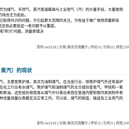
作为煤气、天然气、蒸汽管道集输与工业用气（汽）的计量手段，大量使用
上的场合尤为如此。
已取得共识的问题，为引起更大范围的关注，为有益于推广使用测量新技
这里还有必要就这一老问题予以重提。
和“积污”问题。测量原理决
发布:nv2118 | 分类:差压式流量计 | 评论:0 | 引用:0 | 浏览:
25
 蒸汽）的现状
气，主要是焦炉煤，其次为油制煤气。在冶金行业，除焦炉煤气外还有高炉
在化工行业有水煤气。焦炉煤气和油制煤气的主分成份是氢气、甲烷和一氧
和焦油。这些组份很容易从煤气中分离出来而在管道内壁和管内其他构件表
种流量测量仪表都无法正常工作。可以说，煤气的制造、输送及工业用气的
发布:nv2118 | 分类:差压式流量计 | 评论:0 | 引用:0 | 浏览:
24