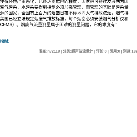
得环境严重恶化，已经达到危险的程度，国家把可持续发展列为国
空气污染、水污染要得到控制必须加强管理，而管理的基础是污染量
源的国家，全国有上百万的烟囱日夜不停地向大气排放浓烟，烟气排
美国已经立法规定烟废气排放标准，每个烟囱必须安装烟气分析仪和
CEMS
）。烟废气流量测量属于困难的测量问题，它的难度有：
用领域
发布:nv2118 | 分类:超声波流量计 | 评论:0 | 引用:0 | 浏览:
18