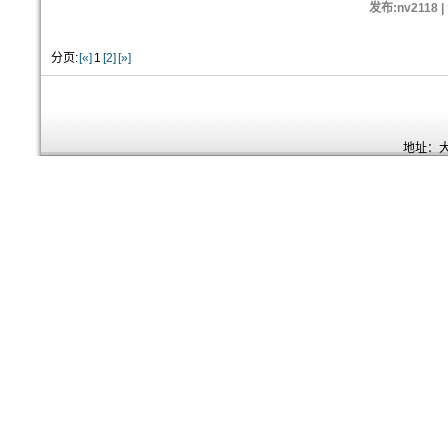
发布:nv2118 
分页:
[«]
1
[2]
[»]
地址：大连开