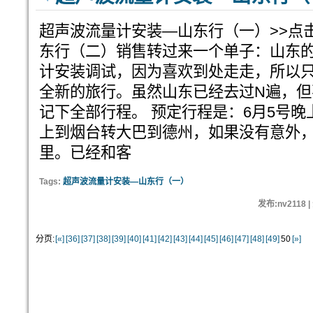
超声波流量计安装—山东行（一）>>点
东行（二）销售转过来一个单子：山东
计安装调试，因为喜欢到处走走，所以
全新的旅行。虽然山东已经去过N遍，
记下全部行程。 预定行程是：6月5号晚
上到烟台转大巴到德州，如果没有意外
里。已经和客
Tags:
超声波流量计安装—山东行（一）
发布:nv2118 
分页:
[«]
[36]
[37]
[38]
[39]
[40]
[41]
[42]
[43]
[44]
[45]
[46]
[47]
[48]
[49]
50
[»]